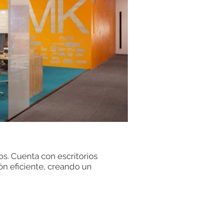
Akúa
s. Cuenta con escritorios
Es el primer centro de “
ón eficiente, creando un
para este proyecto, que 