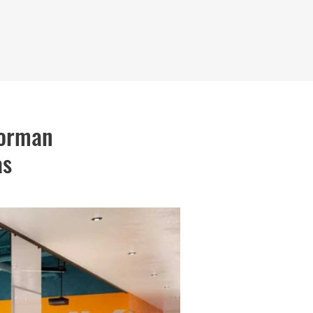
forman
as