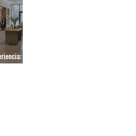
riencia:
eduzcan al