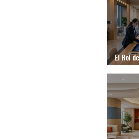
El Rol de
Arquitec
Moderna