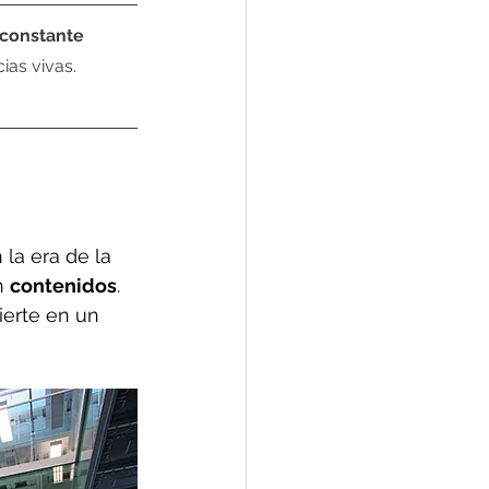
 constante 
ias vivas.
la era de la 
n 
contenidos
. 
ierte en un 