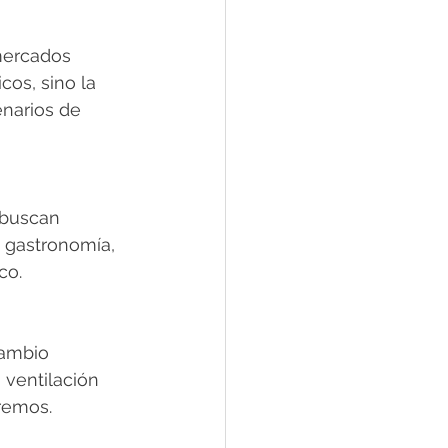
mercados 
cos, sino la 
enarios de 
 buscan 
 gastronomía, 
co.
ambio 
 ventilación 
tremos.