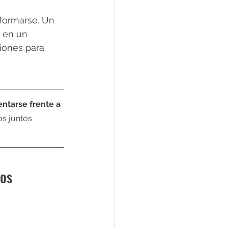
formarse. Un 
 en un 
iones para 
entarse frente a 
s juntos 
os 