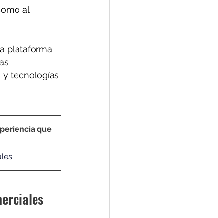
como al 
na plataforma 
as 
y tecnologías 
periencia que 
ales
merciales