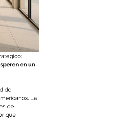
ratégico: 
osperen en un 
ad de 
mericanos. La 
es de 
or que 