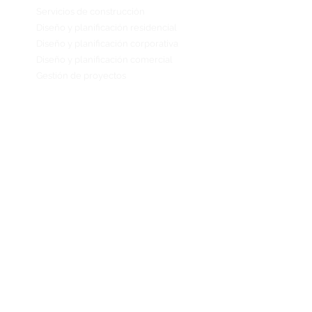
Servicios de construcción
Diseño y planificación residencial
Diseño y planificación corporativa
Diseño y planificación comercial
Gestión de proyectos
Sobre Nosotros
Blog
Contacto
+(502)
2219 6561
+(502) 2314 3689
info@lxgarq.com
Blvd. Los Próceres 24-69
Z-10 Torre III, Zona
Pradera
Guatemala City, ​