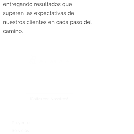
entregando resultados que
superen las expectativas de
nuestros clientes en cada paso del
camino.
LXG Arquitectura
combina creatividad,
técnica y compromiso para ofrecer
soluciones arquitectónicas que no solo
cumplen, sino que superan las expectativas.
¡Cotiza con Nosotros!
Inicio
Proyectos
Servicios